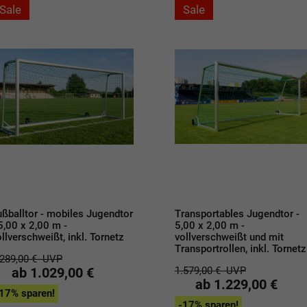
Sale
Sale
ußballtor - mobiles Jugendtor
Transportables Jugendtor -
 5,00 x 2,00 m -
5,00 x 2,00 m -
llverschweißt, inkl. Tornetz
vollverschweißt und mit
Transportrollen, inkl. Tornetz
.289,00 €
UVP
ab 1.029,00 €
1.579,00 €
UVP
ab 1.229,00 €
17% sparen!
-17% sparen!