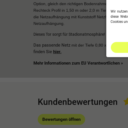
Option, gleich den richtigen Bodenrahmen aus Alu
Rechteck Profil in 1,50 m oder 2,0 m Tiefe mit zu be
Wir nutzen
die Netzaufhängung mit Kunststoff Netzhaken als au
diese Webs
Cookies und
Netzaufhängung.
Dieses Tor sorgt für Stadionatmosphäre!
Das passende Netz
mit der Tiefe 0,80 x 1,50 m, 0,
finden Sie
hier
.
Mehr Informationen zum EU Verantwortlichen »
Kundenbewertungen
Bewertungen öffnen