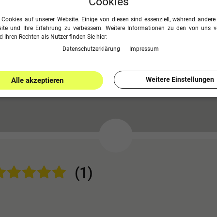
Cookies
minium in einem 50x50 mm
Bodenrahmen wahlweise in den
stellen. Dieser passt sowohl auf
Lieferumfang: Torrahmen, Net
 Cookies auf unserer Website. Einige von diesen sind essenziell, während andere 
ch auf die eingefräste
ite und Ihre Erfahrung zu verbessern. Weitere Informationen zu den von uns 
Aufhängung), hintere Netzaufhän
 Ihren Rechten als Nutzer finden Sie hier:
Auswahl "Ohne", keine Bodenhüls
Daten­schutz­erklärung
Impressum
(Bei Auswahl "Ohne", kein Boden
Made in Germany
Lieferung versandkostenfrei nu
80 x 2,00 m oder 2,00 x 2,00 m
Weitere Einstellungen
Alle akzeptieren
bei der Lieferung ins Ausland - ohn
(1)