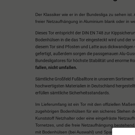
Der Klassiker wie er in der Bundesliga zu sehen ist.
freier Netzaufhängung in Aluminium blank oder in wei
Dieses Tor entspricht der DIN EN 748 zur Kippsicheru
Bodenhülsen in die das Tor eingesteckt wird und der 
diesem Tor sind
Pfosten und Latte
aus dickwandigen 
gefertigt,
außerdem sorgen die passgenauen Alu-Guss
Bundesligatores für höchste Stabilität und enorme R
fallen, nicht umfallen.
Sämtliche Großfeld Fußballtore in unserem Sortimen
hochwertigsten Materialien in Deutschland hergestellt
erfüllen sämtliche Sicherheitsstandards.
Im Lieferumfang ist ein Tor mit den offiziellen Maß
zugehörigen Bodenhülsen für ein sicheres Stehen d
Kunststoff Netzhalter oder eine eingefräste Netzau
Tornetzes, und die freie Netzaufhängung bestehend 
mit Bodenhülsen (bei Auswahl) und Spannseilen, enth