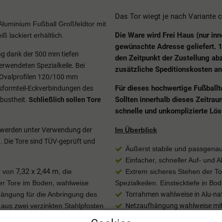
Das Tor wiegt je nach Variante c
 Aluminium Fußball Großfeldtor mit
Die Ware wird Frei Haus (nur inn
ß lackiert erhältlich.
gewünschte Adresse geliefert. 1-
ng dank der 500 mm tiefen
den Zeitpunkt der Zustellung abz
verwendeten Spezialkeile.
Bei
zusätzliche Speditionskosten an
Ovalprofilen 120/100 mm
Für dieses hochwertige Fußballto
formteil-Eckverbindungen des
Sollten innerhalb dieses Zeitrau
obustheit.
Schließlich sollen Tore
schnelle und unkomplizierte Lös
t werden unter Verwendung der
Im Überblick
. Die Tore sind TÜV-geprüft und
Äußerst stabile und passgena
Einfacher, schneller Auf- und
7,32 x 2,44 m
en von
, die
Extrem sicheres Stehen der T
er Tore im Boden, wahlweise
Spezialkeilen.
Einstecktiefe in B
fhängung für die Anbringung des
Torrahmen wahlweise in Alu-nat
aus zwei verzinkten Stahlpfosten
Netzaufhängung wahlweise mit 
alten. Zusätzlich gibt es die
Schiene