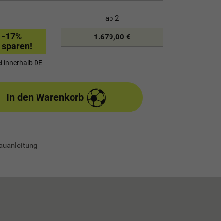
ab
2
-17
%
1.679,00 €
sparen!
i innerhalb DE
In den Warenkorb
auanleitung