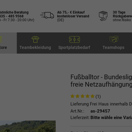
sönliche Beratung
Ab 75,- € Einkauf
30 Tage
435 - 485 9568
kostenloser Versand
Rückgabere
 - Fr 7:30 - 20:00 Uhr)
(DE)
ohne Risiko
tore
Teambekleidung
Sportplatzbedarf
Teamshops
Fußballtor - Bundeslig
freie Netzaufhängun
(1)
Lieferung Frei Haus innerhalb 
Art.Nr.:
as-29457
Lieferzeit:
Bitte wähle eine Vari