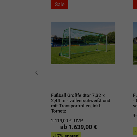
Sale
ndesliga - 7,32
Fußball Großfeldtor 7,32 x
F
 Netzbügel
2,44 m - vollverschweißt und
-
mit Transportrollen, inkl.
vo
P
Tornetz
00 €
1
2.119,00 €
UVP
ab 1.639,00 €
-
-17% sparen!