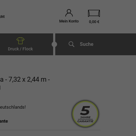
cht
Mein Konto
0,00 €
Suche
Druck / Flock
a - 7,32 x 2,44 m -
g
Deutschlands!
ante