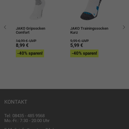
KS
JAKO Gripsocken
JAKO Trainingssocken
Uh
Comfort
Kurz
SO
14,99 €
UVP
9,99 €
UVP
15
8,99 €
5,99 €
9,
-40% sparen!
-40% sparen!
-
KONTAKT
Tel: 08435 - 485 9568
Mo.-Fr.: 7:30 - 20:00 Uhr