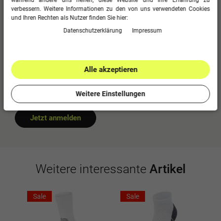
während andere uns helfen, diese Website und Ihre Erfahrung zu
0
5
verbessern. Weitere Informationen zu den von uns verwendeten Cookies
0
4
und Ihren Rechten als Nutzer finden Sie hier:
0
3
Daten­schutz­erklärung
Impressum
0
2
0
1
Alle akzeptieren
Bitte logge dich in dein Kundenkonto ein
Weitere Einstellungen
um eine Bewertung abzugeben.
Jetzt anmelden
Weitere interessante
Artikel
Sale
Sale