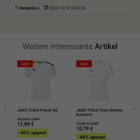
Benjamin J.
2022-10-10 12:40:26
Weitere interessante
Artikel
Sale
Sale
JAKO Trikot Power KA
JAKO Trikot Team Damen
JA
Kurzarm
19,99 €
UVP
19
11,99 €
17,99 €
UVP
1
10,79 €
-40% sparen!
-
-40% sparen!