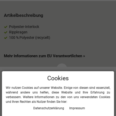
Artikelbeschreibung
Polyester-Interlock
Rippkragen
100 % Polyester (recycelt)
Mehr Informationen zum EU Verantwortlichen »
Cookies
Kundenbewertungen
(2)
Wir nutzen Cookies auf unserer Website. Einige von diesen sind essenziell,
2
5
während andere uns helfen, diese Website und Ihre Erfahrung zu
verbessern. Weitere Informationen zu den von uns verwendeten Cookies
0
4
und Ihren Rechten als Nutzer finden Sie hier:
0
3
Daten­schutz­erklärung
Impressum
0
2