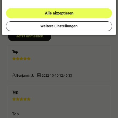
0
1
Alle akzeptieren
Bitte logge dich in dein Kundenkonto ein
um eine Bewertung abzugeben.
Weitere Einstellungen
Jetzt anmelden
Top
Benjamin J.
2022-10-10 12:40:33
Top
Top