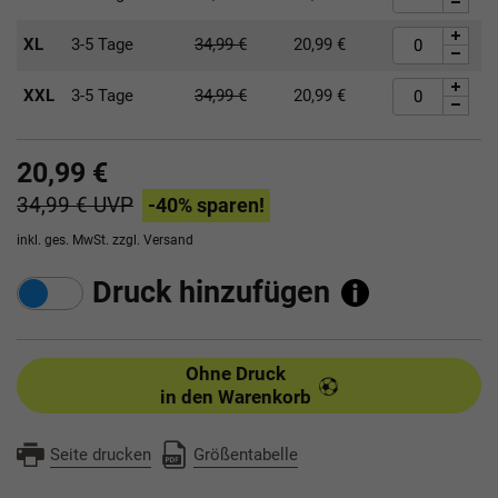
XL
3-5 Tage
34,99
€
20,99
€
XXL
3-5 Tage
34,99
€
20,99
€
20,99 €
34,99 €
UVP
-40
% sparen!
inkl. ges. MwSt. zzgl.
Versand
Druck hinzufügen
Ohne Druck
in den Warenkorb
Seite drucken
Größentabelle