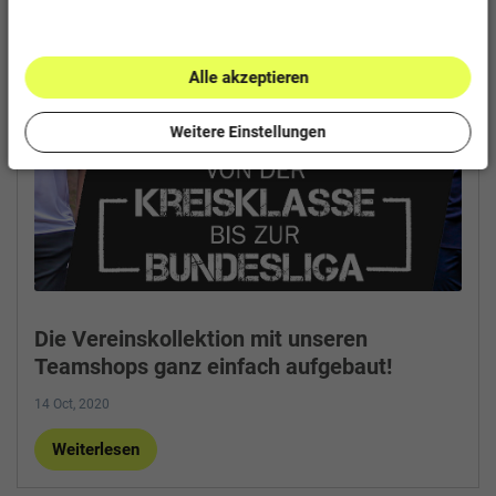
Alle akzeptieren
Weitere Einstellungen
Die Vereinskollektion mit unseren
Teamshops ganz einfach aufgebaut!
14 Oct, 2020
Weiterlesen