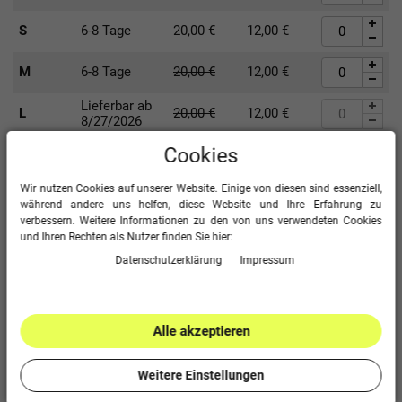
S
6-8 Tage
20,00
€
12,00
€
M
6-8 Tage
20,00
€
12,00
€
Lieferbar ab
L
20,00
€
12,00
€
8/27/2026
Lieferbar ab
Cookies
XL
20,00
€
12,00
€
8/27/2026
Wir nutzen Cookies auf unserer Website. Einige von diesen sind essenziell,
2XL
6-8 Tage
20,00
€
12,00
€
während andere uns helfen, diese Website und Ihre Erfahrung zu
verbessern. Weitere Informationen zu den von uns verwendeten Cookies
Aktuell nicht
3XL
20,00
€
12,00
€
und Ihren Rechten als Nutzer finden Sie hier:
lieferbar
Daten­schutz­erklärung
Impressum
Lieferbar ab
4XL
20,00
€
12,00
€
8/27/2026
Alle akzeptieren
10,80 €
18,00 €
UVP
-40
% sparen!
Weitere Einstellungen
inkl. ges. MwSt. zzgl.
Versand