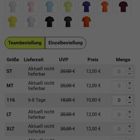
Teambestellung
Einzelbestellung
Größe
Lieferzeit
UVP
Preis
Menge
Aktuell nicht
ST
20,00
€
12,00
€
lieferbar
Aktuell nicht
MT
20,00
€
12,00
€
lieferbar
116
6-8 Tage
18,00
€
10,80
€
Aktuell nicht
LT
20,00
€
12,00
€
lieferbar
Aktuell nicht
XLT
20,00
€
12,00
€
lieferbar