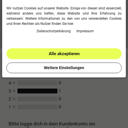
Polyester-Dobby
Wir nutzen Cookies auf unserer Website. Einige von diesen sind essenziell,
100 % Polyester, 1500 mm PU
während andere uns helfen, diese Website und Ihre Erfahrung zu
Wattierung: 100 % Polyester, Innenfutter: 100 % Polyester
verbessern. Weitere Informationen zu den von uns verwendeten Cookies
und Ihren Rechten als Nutzer finden Sie hier:
Daten­schutz­erklärung
Impressum
Mehr Informationen zum EU Verantwortlichen »
Alle akzeptieren
Kundenbewertungen
(1)
Weitere Einstellungen
0
5
0
4
1
3
0
2
0
1
Bitte logge dich in dein Kundenkonto ein