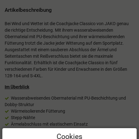
Artikelbeschreibung
Bei Wind und Wetter ist die Coachjacke Classico von JAKO genau
die richtige Entscheidung. Mit ihrem wasserabweisenden
Obermateial mit PU-Beschichtung und ihrer wärmeisolierenden
Fütterung trotzt die Jacke jeder Witterung auf dem Sportplatz.
Ausgestattet mit einem sauberen Abschluss der Ärmel und
Seitentaschen mit Reißverschluss bietet sie die maximale
Funktionalität. Erhältlich ist die Coachjacke Classico in fünf
verschiedenen Farben für Kinder und Erwachsene in den Größen
128-164 und S-4XL.
Im Überblick
Wasserabweisendes Obermaterial mit PU-Beschichtung und
Dobby-Struktur
Wärmeisolierende Fütterung
Stepp-Nähte
Ärmelabschluss mit elastischem Einsatz
Seitentaschen mit Reißverschluss
Cookies
Material: