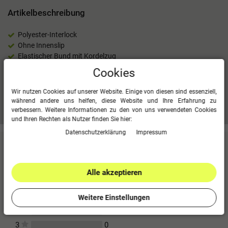
Artikelbeschreibung
Polyester-Interlock
Ohne Innenslip
Elastischer Bund mit Kordelzug
100 % Polyester (recycelt)
Cookies
Wir nutzen Cookies auf unserer Website. Einige von diesen sind essenziell,
während andere uns helfen, diese Website und Ihre Erfahrung zu
Mehr Informationen zum EU Verantwortlichen »
verbessern. Weitere Informationen zu den von uns verwendeten Cookies
und Ihren Rechten als Nutzer finden Sie hier:
Daten­schutz­erklärung
Impressum
Kundenbewertungen
(0)
Für diesen Artikel erfolgte leider noch keine
Alle akzeptieren
Kundenbewertung.
0
5
Weitere Einstellungen
0
4
0
3