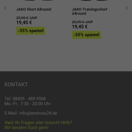
JAKO Short Allround
JAKO Trainingsshort
JA
Allround
Al
29,99 €
UVP
19,45 €
29,99 €
UVP
34
19,45 €
2
-35% sparen!
-35% sparen!
-
KONTAKT
Tel: 08435 - 485 9568
Mo.-Fr.: 7:30 - 20:00 Uhr
E-Mail:
info@anstoss24.de
Habt Ihr Fragen oder braucht Hilfe?
Wir beraten Euch gern!