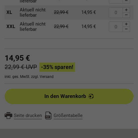
lieferbar
Aktuell nicht
XL
22,99
€
14,95
€
lieferbar
Aktuell nicht
XXL
22,99
€
14,95
€
lieferbar
14,95 €
22,99 €
UVP
-35
% sparen!
inkl. ges. MwSt. zzgl.
Versand
In den Warenkorb
Seite drucken
Größentabelle