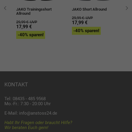
JAKO Trainingsshort
JAKO Short Allround
JA
Allround
Al
29,99 €
UVP
29,99 €
UVP
17,99 €
39
17,99 €
2
-40% sparen!
-40% sparen!
-
KONTAKT
Tel: 08435 - 485 9568
Mo.-Fr.: 7:30 - 20:00 Uhr
E-Mail:
info@anstoss24.de
Habt Ihr Fragen oder braucht Hilfe?
Wir beraten Euch gern!