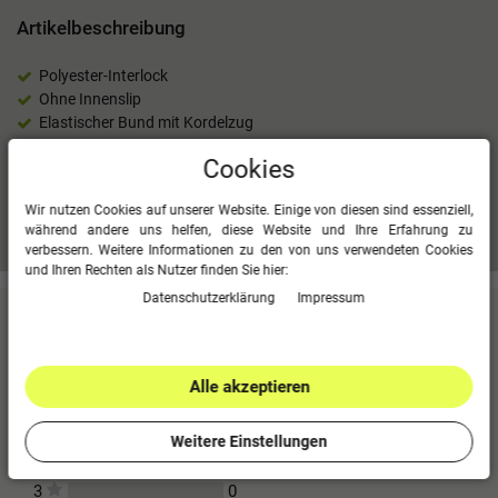
Artikelbeschreibung
Polyester-Interlock
Ohne Innenslip
Elastischer Bund mit Kordelzug
100 % Polyester (recycelt)
Cookies
Wir nutzen Cookies auf unserer Website. Einige von diesen sind essenziell,
Mehr Informationen zum EU Verantwortlichen »
während andere uns helfen, diese Website und Ihre Erfahrung zu
verbessern. Weitere Informationen zu den von uns verwendeten Cookies
und Ihren Rechten als Nutzer finden Sie hier:
Daten­schutz­erklärung
Impressum
Kundenbewertungen
(0)
Für diesen Artikel erfolgte leider noch keine
Alle akzeptieren
Kundenbewertung.
0
5
Weitere Einstellungen
0
4
0
3