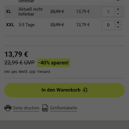
lieferbar
Aktuell nicht
XL
22,99
€
13,79
€
lieferbar
XXL
3-5 Tage
22,99
€
13,79
€
13,79 €
22,99 €
UVP
-40
% sparen!
inkl. ges. MwSt. zzgl.
Versand
In den Warenkorb
Seite drucken
Größentabelle