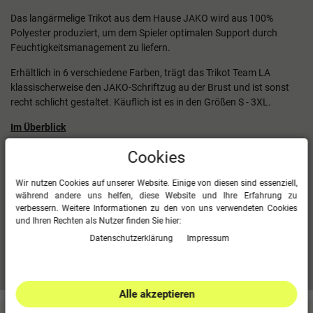
Das langärmelige Trikot aus dem Hause JAKO wird aus 100%
Polyester produziert, um dem Spieler optimalen Support durch
Feuchtigkeitsmanagement zu liefern.
Erhältlich in 6 verschiedene Farben, trägt das Trikot Team LA
klassischerweise den JAKO-Schriftzug au der Brust und ist sonst
recht schlicht gestaltet. Käuflich ist es in den Größen S - 3XL.
Im Überblick
langärmeliges Trikot
Cookies
JAKO Schriftzug auf der Brust in Kontrastfarbe
100 % Polyester
Wir nutzen Cookies auf unserer Website. Einige von diesen sind essenziell,
während andere uns helfen, diese Website und Ihre Erfahrung zu
Größe S - 3XL
verbessern. Weitere Informationen zu den von uns verwendeten Cookies
6 verschiedene Farben
und Ihren Rechten als Nutzer finden Sie hier:
Daten­schutz­erklärung
Impressum
Mehr Informationen zum EU Verantwortlichen »
Alle akzeptieren