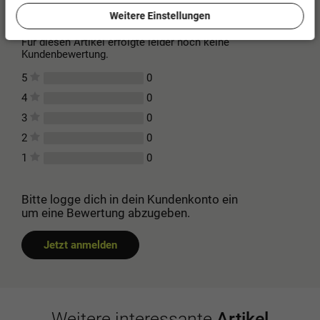
Kundenbewertungen
(0)
Weitere Einstellungen
Für diesen Artikel erfolgte leider noch keine
Kundenbewertung.
0
5
0
4
0
3
0
2
0
1
Bitte logge dich in dein Kundenkonto ein
um eine Bewertung abzugeben.
Jetzt anmelden
Weitere interessante
Artikel