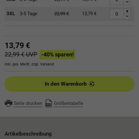
3XL
3-5 Tage
22,99
€
13,79
€
13,79 €
22,99 €
UVP
-40
% sparen!
inkl. ges. MwSt. zzgl.
Versand
In den Warenkorb
Seite drucken
Größentabelle
Artikelbeschreibung