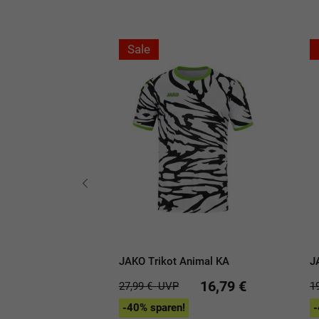
Sale
eam Langarm
JAKO Trikot Animal KA
J
11,99 €
16,79 €
27,99 €
UVP
1
-40% sparen!
-