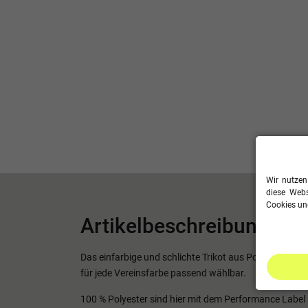
Wir nutzen
diese Webs
Cookies und
Artikelbeschreibung
Das einfarbige und schlichte Trikot aus Polyester-Int
für jede Vereinsfarbe passend wählbar.
100 % Polyester sind hier mit dem Performance Labe