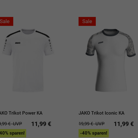
Sale
Sale
AKO Trikot Power KA
JAKO Trikot Iconic KA
11,99 €
11,99 €
9,99 €
UVP
19,99 €
UVP
40% sparen!
-40% sparen!