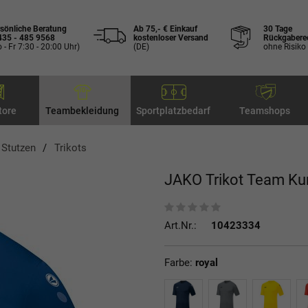
sönliche Beratung
Ab 75,- € Einkauf
30 Tage
435 - 485 9568
kostenloser Versand
Rückgabere
 - Fr 7:30 - 20:00 Uhr)
(DE)
ohne Risiko
tore
Teambekleidung
Sportplatzbedarf
Teamshops
, Stutzen
Trikots
JAKO Trikot Team Ku
Art.Nr.:
10423334
Farbe:
royal