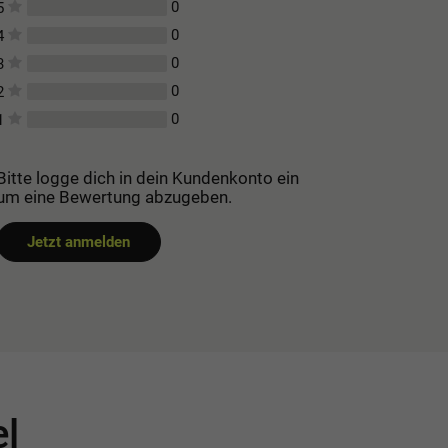
0
5
0
4
0
3
0
2
0
1
Bitte logge dich in dein Kundenkonto ein
um eine Bewertung abzugeben.
Jetzt anmelden
el