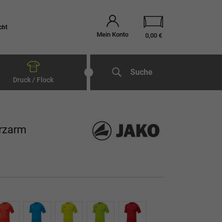
cht
Mein Konto
0,00 €
Suche
Druck / Flock
rzarm