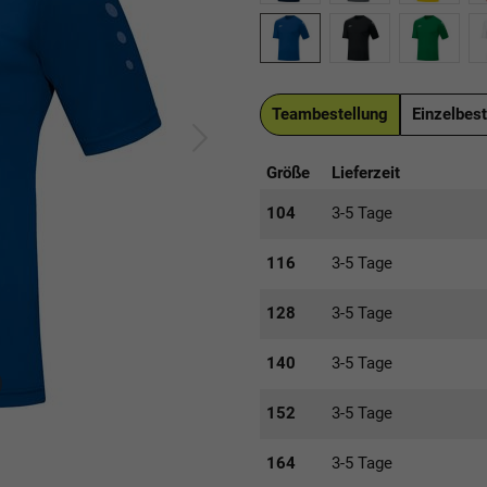
Teambestellung
Einzelbest
Größe
Lieferzeit
104
3-5 Tage
116
3-5 Tage
128
3-5 Tage
140
3-5 Tage
152
3-5 Tage
164
3-5 Tage