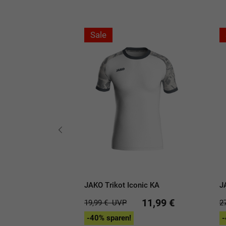
Sale
eam Langarm
JAKO Trikot Iconic KA
J
11,99 €
11,99 €
19,99 €
UVP
2
-40% sparen!
-