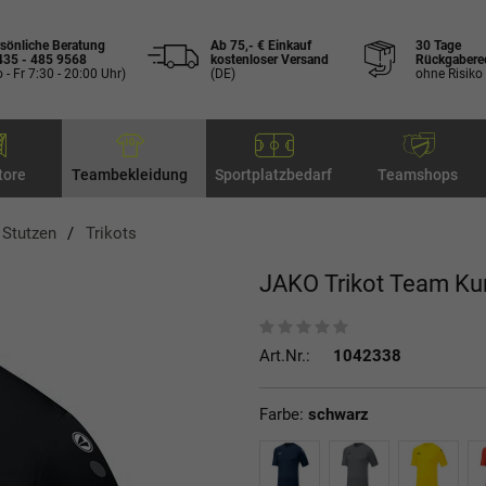
sönliche Beratung
Ab 75,- € Einkauf
30 Tage
435 - 485 9568
kostenloser Versand
Rückgabere
 - Fr 7:30 - 20:00 Uhr)
(DE)
ohne Risiko
tore
Teambekleidung
Sportplatzbedarf
Teamshops
, Stutzen
Trikots
JAKO Trikot Team Ku
Art.Nr.:
1042338
Farbe:
schwarz