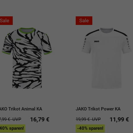
Sale
Sale
AKO Trikot Animal KA
JAKO Trikot Power KA
16,79 €
11,99 €
7,99 €
UVP
19,99 €
UVP
40% sparen!
-40% sparen!