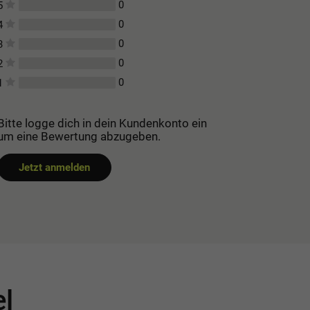
0
5
0
4
0
3
0
2
0
1
Bitte logge dich in dein Kundenkonto ein
um eine Bewertung abzugeben.
Jetzt anmelden
el