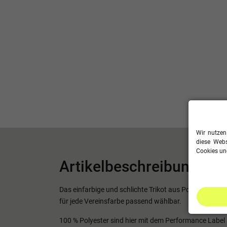
Wir nutzen
diese Webs
Cookies und
Artikelbeschreibung
Das einfarbige und schlichte Trikot aus Polyester-Int
für jede Vereinsfarbe passend wählbar.
100 % Polyester sind hier mit dem Performance Labe