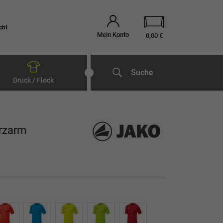
cht
Mein Konto
0,00 €
Suche
Druck / Flock
rzarm