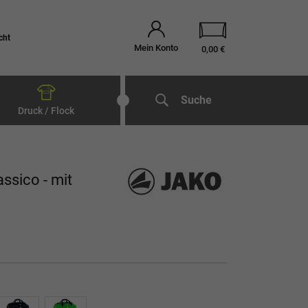
cht
Mein Konto
0,00 €
Suche
Druck / Flock
ssico - mit