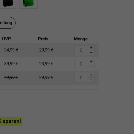
ellung
UVP
Preis
Menge
34,99
€
20,99
€
39,99
€
23,99
€
49,99
€
29,99
€
% sparen!