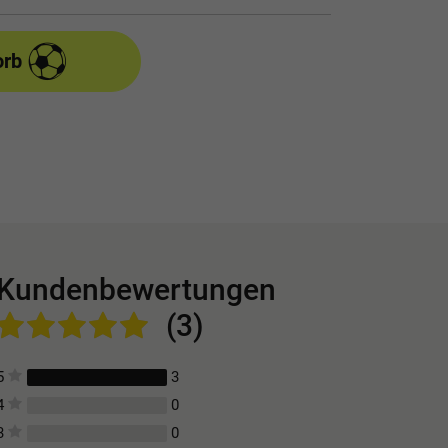
orb
Kundenbewertungen
(3)
3
5
0
4
0
3