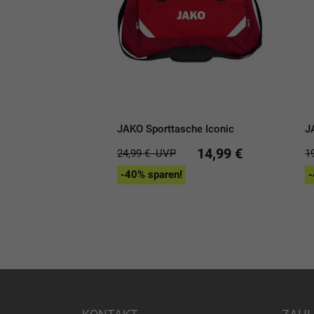
JAKO Sporttasche Iconic
J
14,99 €
24,99 €
UVP
1
-40% sparen!
-