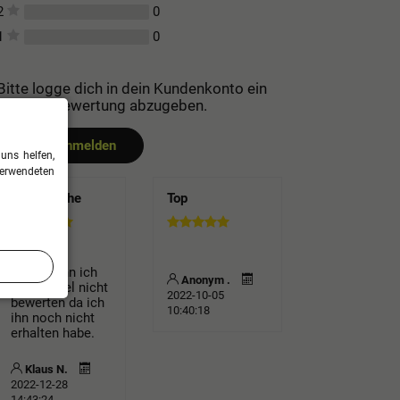
0
2
0
1
Bitte logge dich in dein Kundenkonto ein
um eine Bewertung abzugeben.
Jetzt anmelden
uns helfen,
verwendeten
sporttasche
Top
leider kann ich
Anonym .
den Artikel nicht
2022-10-05
bewerten da ich
10:40:18
ihn noch nicht
erhalten habe.
Klaus N.
2022-12-28
14:43:24