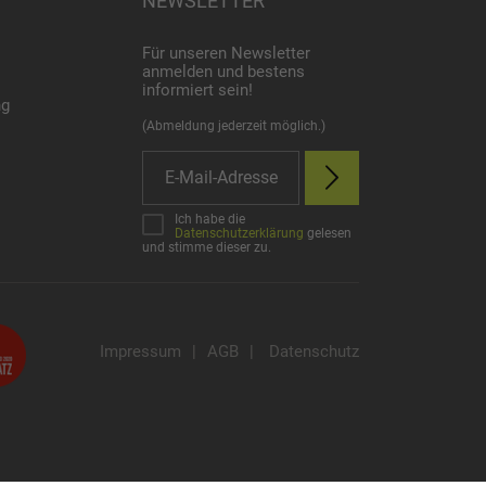
NEWSLETTER
Für unseren Newsletter
anmelden und bestens
informiert sein!
ng
(Abmeldung jederzeit möglich.)
Ich habe die
Datenschutzerklärung
gelesen
und stimme dieser zu.
Impressum
|
AGB
|
Datenschutz