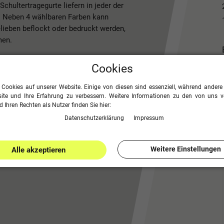
chultertragegurte liefern in jeder der
. Neben 4 wählbaren Farben kann
lieben beflockt oder bedruckt werden,
men.
Cookies
leine Innentasche mit Reißverschluss &
 Cookies auf unserer Website. Einige von diesen sind essenziell, während andere 
ite und Ihre Erfahrung zu verbessern. Weitere Informationen zu den von uns 
eißverschluss und geräumiges
 Ihren Rechten als Nutzer finden Sie hier:
Daten­schutz­erklärung
Impressum
de Beflockungs- und
r 50 x 30 x 30 cm (LxBxH), 3 = Senior
Weitere Einstellungen
Alle akzeptieren