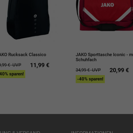
AKO Rucksack Classico
JAKO Sporttasche Iconic - m
Schuhfach
11,99 €
9,99 €
UVP
20,99 €
34,99 €
UVP
40% sparen!
-40% sparen!