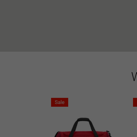
W
Sale