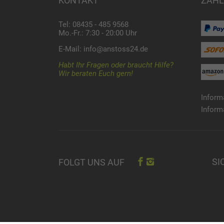
KONTAKT
ZAHL
Tel: 08435 - 485 9568
Mo.-Fr.: 7:30 - 20:00 Uhr
E-Mail:
info@anstoss24.de
Habt Ihr Fragen oder braucht Hilfe?
Wir beraten Euch gern!
Inform
Inform
SI
FOLGT UNS AUF