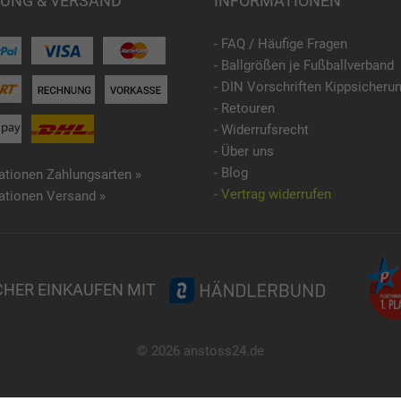
UNG & VERSAND
INFORMATIONEN
- FAQ / Häufige Fragen
- Ballgrößen je Fußballverband
- DIN Vorschriften Kippsicheru
- Retouren
- Widerrufsrecht
- Über uns
- Blog
ationen Zahlungsarten »
- Vertrag widerrufen
ationen Versand »
CHER EINKAUFEN MIT
© 2026 anstoss24.de