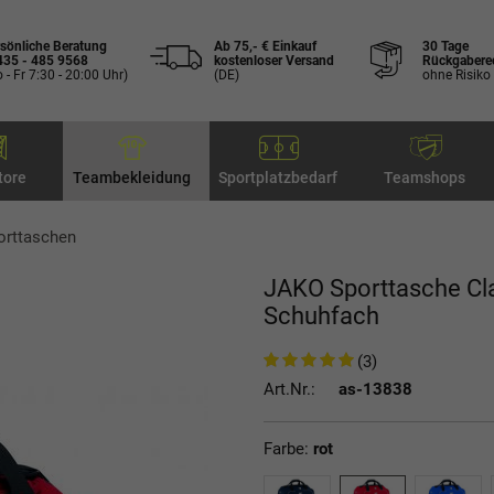
sönliche Beratung
Ab 75,- € Einkauf
30 Tage
435 - 485 9568
kostenloser Versand
Rückgabere
 - Fr 7:30 - 20:00 Uhr)
(DE)
ohne Risiko
tore
Teambekleidung
Sportplatzbedarf
Teamshops
orttaschen
JAKO Sporttasche Cla
Schuhfach
(3)
Art.Nr.:
as-13838
Farbe:
rot