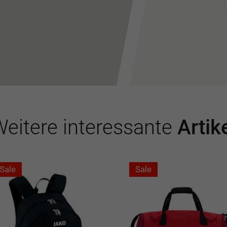
eitere interessante
Artik
Sale
Sale