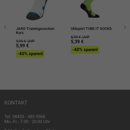
JAKO Trainingssocken
Uhlsport TUBE IT SOCKS
Uh
Kurz
SO
8,99 €
UVP
9,99 €
UVP
5,39 €
15
5,99 €
9,
-40% sparen!
-40% sparen!
-
KONTAKT
Tel: 08435 - 485 9568
Mo.-Fr.: 7:30 - 20:00 Uhr