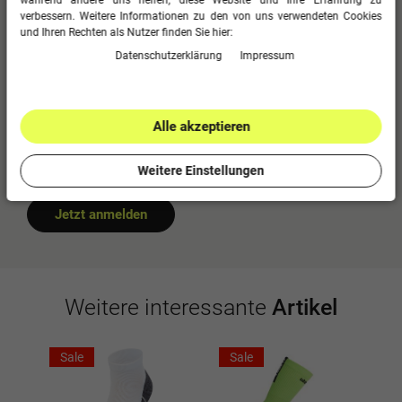
während andere uns helfen, diese Website und Ihre Erfahrung zu
0
5
verbessern. Weitere Informationen zu den von uns verwendeten Cookies
0
4
und Ihren Rechten als Nutzer finden Sie hier:
0
3
Daten­schutz­erklärung
Impressum
0
2
0
1
Alle akzeptieren
Bitte logge dich in dein Kundenkonto ein
Weitere Einstellungen
um eine Bewertung abzugeben.
Jetzt anmelden
Weitere interessante
Artikel
Sale
Sale