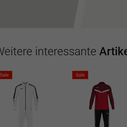
eitere interessante
Artik
Sale
Sale