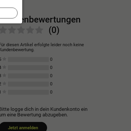
Kundenbewertungen
(0)
Für diesen Artikel erfolgte leider noch keine
Kundenbewertung.
0
5
0
4
0
3
0
2
0
1
Bitte logge dich in dein Kundenkonto ein
um eine Bewertung abzugeben.
Jetzt anmelden