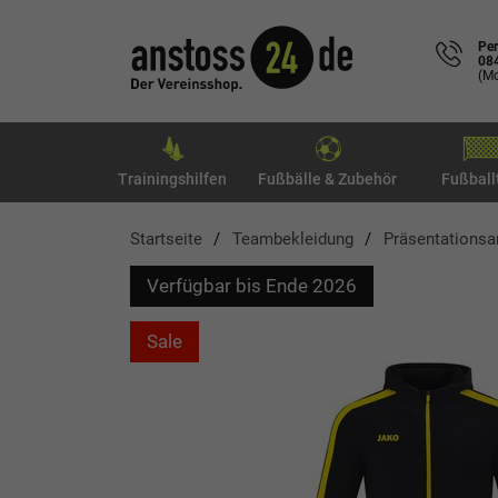
Per
08
(Mo
Trainingshilfen
Fußbälle & Zubehör
Fußball
Startseite
Teambekleidung
Präsentations
Verfügbar bis Ende 2026
Sale