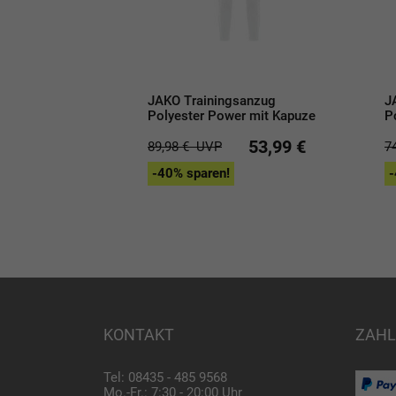
JAKO Trainingsanzug
J
Polyester Power mit Kapuze
P
53,99 €
89,98 €
UVP
7
-40% sparen!
-
KONTAKT
ZAHL
Tel: 08435 - 485 9568
Mo.-Fr.: 7:30 - 20:00 Uhr