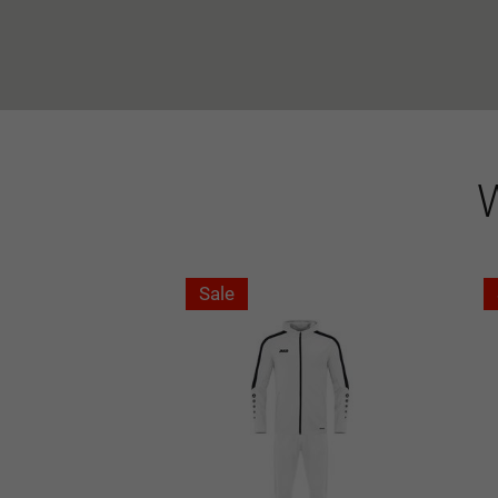
W
Sale