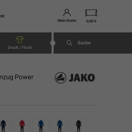
cht
Mein Konto
0,00 €
Suche
Druck / Flock
anzug Power