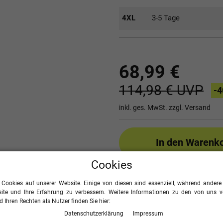
4XL
3-5 Tage
68,99 €
114,98 €
UVP
-4
inkl. ges. MwSt. zzgl.
Versand
In den Warenk
Cookies
 Cookies auf unserer Website. Einige von diesen sind essenziell, während andere 
Seite drucken
Größ
ite und Ihre Erfahrung zu verbessern. Weitere Informationen zu den von uns 
 Ihren Rechten als Nutzer finden Sie hier:
Daten­schutz­erklärung
Impressum