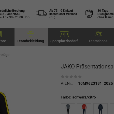
sönliche Beratung
Ab 75,- € Einkauf
30 Tage
435 - 485 9568
kostenloser Versand
Rückgabere
 - Fr 7:30 - 20:00 Uhr)
(DE)
ohne Risiko
tore
Teambekleidung
Sportplatzbedarf
Teamshops
anzüge
JAKO Präsentations
Art.Nr.:
10M9623181_2025
Farbe:
schwarz/citro