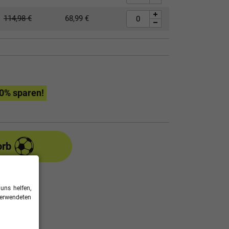
114,98
€
68,99
€
0
% sparen!
orb
uns helfen,
entabelle
verwendeten