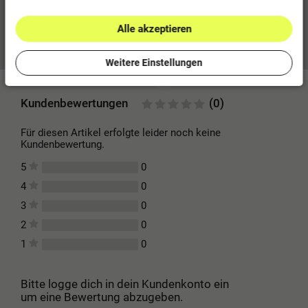
Alle akzeptieren
Mehr Informationen zum EU Verantwortlichen »
Weitere Einstellungen
Kundenbewertungen
(0)
Für diesen Artikel erfolgte leider noch keine
Kundenbewertung.
0
5
0
4
0
3
0
2
0
1
Bitte logge dich in dein Kundenkonto ein
um eine Bewertung abzugeben.