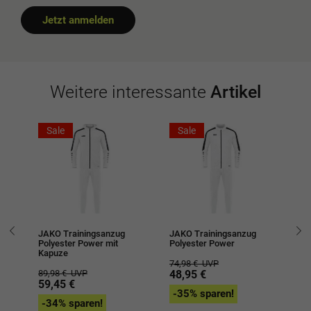
Jetzt anmelden
Weitere interessante
Artikel
Sale
Sale
JAKO Trainingsanzug
JAKO Trainingsanzug
JA
Polyester Power mit
Polyester Power
Ic
Kapuze
74,98 €
UVP
74
89,98 €
UVP
48,95 €
4
59,45 €
-35% sparen!
-
-34% sparen!