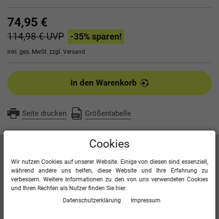
74,95 €
114,98 €
UVP
-35
% sparen!
inkl. ges. MwSt. zzgl.
Versand
In den Warenkorb
Seite drucken
Größentabelle
Cookies
Artikelbeschreibung
Wir nutzen Cookies auf unserer Website. Einige von diesen sind essenziell,
während andere uns helfen, diese Website und Ihre Erfahrung zu
verbessern. Weitere Informationen zu den von uns verwendeten Cookies
Kontrasteinsatz in Wabenstruktur
und Ihren Rechten als Nutzer finden Sie hier:
Seitentaschen mit Reißverschluss
Daten­schutz­erklärung
Impressum
Bonded-Polyester-Fleece
100 % Polyester