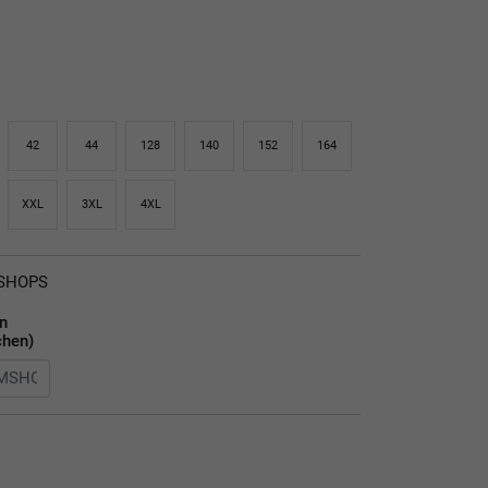
42
44
128
140
152
164
XXL
3XL
4XL
MSHOPS
en
chen)