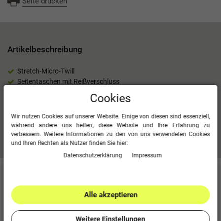
Seite drucken
Artikelbeschreibung
Stretch-Micro-Twill
Seitentaschen mit Reißverschluss
Zweiteiliger elastischer Bund mit Kordelzug
Cookies
100 % Polyester (recycelt)
Wir nutzen Cookies auf unserer Website. Einige von diesen sind essenziell,
während andere uns helfen, diese Website und Ihre Erfahrung zu
verbessern. Weitere Informationen zu den von uns verwendeten Cookies
Mehr Informationen zum EU Verantwortlichen »
und Ihren Rechten als Nutzer finden Sie hier:
Daten­schutz­erklärung
Impressum
Kundenbewertungen
(0)
Alle akzeptieren
Für diesen Artikel erfolgte leider noch keine
Kundenbewertung.
Weitere Einstellungen