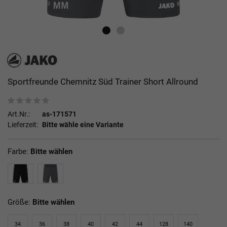
Sportfreunde Chemnitz Süd Trainer Short Allround
Art.Nr.:
as-171571
Lieferzeit:
Bitte wähle eine Variante
Farbe:
Bitte wählen
Größe:
Bitte wählen
34
36
38
40
42
44
128
140