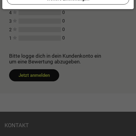
0
5
0
4
0
3
0
2
0
1
Bitte logge dich in dein Kundenkonto ein
um eine Bewertung abzugeben.
Jetzt anmelden
KONTAKT