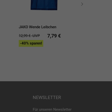
JAKO Wende Leibchen
ELF Sports
Markierungssch
7,79 €
- 5 Farben
12,99 €
UVP
-40% sparen!
26,90 €
UVP
-15% sparen!
NEWSLETTER
Für unseren Newsletter