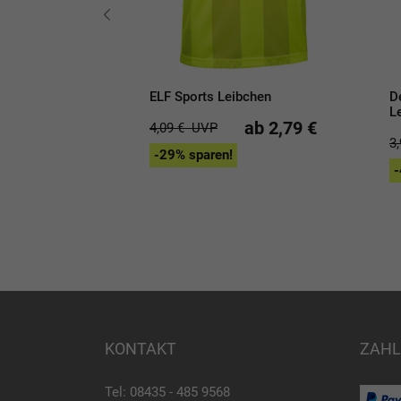
ELF Sports Leibchen
D
heiben 20er Set
L
ab 2,79 €
4,09 €
UVP
3
-29% sparen!
22,90 €
-
KONTAKT
ZAHL
Tel: 08435 - 485 9568