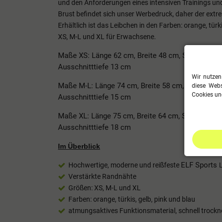
und den Anforderungen eines intensiven Trainings un
Brust befindet sich unser Werbedruck, daher der extrem
Erhältlich ist das Leibchen in den Farben: orange, tür
XS, M-L und XL für Erwachsene.
Maße XS: Länge 62 cm, Breite 48 cm, Schulterbre
Ausschnitttiefe 13 cm
Wir nutzen
Maße M-L: Länge 74 cm, Breite 58 cm, Schulterbr
diese Webs
Cookies und
Ausschnitttiefe 15 cm
Maße XL: Länge 75 cm, Breite 64 cm, Schulterbre
Ausschnitttiefe 18 cm
Im Überblick
ELF Sports
Hochwertige, moderne und reißfeste
Verstärkte Randnähte
Größen: XS, M-L und XL
Farben: o
range
, t
ürkis, g
elb, pink und blau
atmungsaktives Funktionsmaterial, schnell trockn