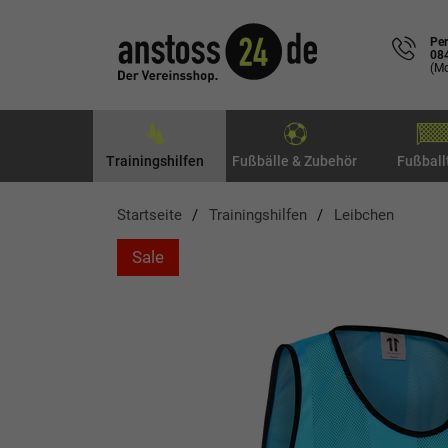
Per
08
(Mo
Trainingshilfen
Fußbälle & Zubehör
Fußball
Startseite
Trainingshilfen
Leibchen
Sale