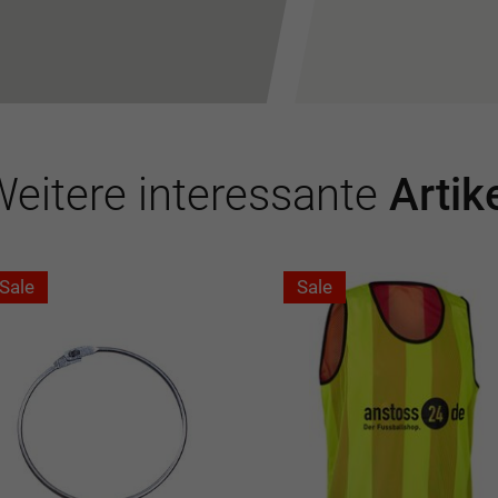
eitere interessante
Artik
Sale
Sale