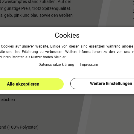
d Zweikampfes stand zuhalten. Auf der
 günstige Preis, trotz Spitzenqualität.
kis, gelb, pink und blau sowie den Größen
ite 32 cm, Armausschnitt 20 cm,
Cookies
 Cookies auf unserer Website. Einige von diesen sind essenziell, während andere 
eite 36 cm, Armausschnitt 23 cm,
ite und Ihre Erfahrung zu verbessern. Weitere Informationen zu den von uns 
 Ihren Rechten als Nutzer finden Sie hier:
Daten­schutz­erklärung
Impressum
ite 38 cm, Armausschnitt 28 cm,
Weitere Einstellungen
Alle akzeptieren
Leibchen
end (100% Polyester)