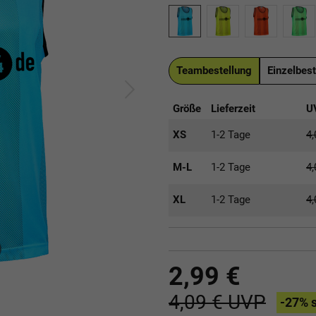
Teambestellung
Einzelbest
Größe
Lieferzeit
U
XS
1-2 Tage
4
M-L
1-2 Tage
4
XL
1-2 Tage
4
2,99 €
4,09 €
UVP
-27
% 