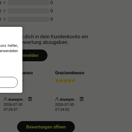
0
3
0
2
0
1
Bitte logge dich in dein Kundenkonto ein
um eine Bewertung abzugeben.
uns helfen,
verwendeten
Jetzt anmelden
Grazianobauso
Grazianobauso
Anonym .
Anonym .
2026-07-30
2026-07-30
07:25:37
07:24:52
Bewertungen öffnen