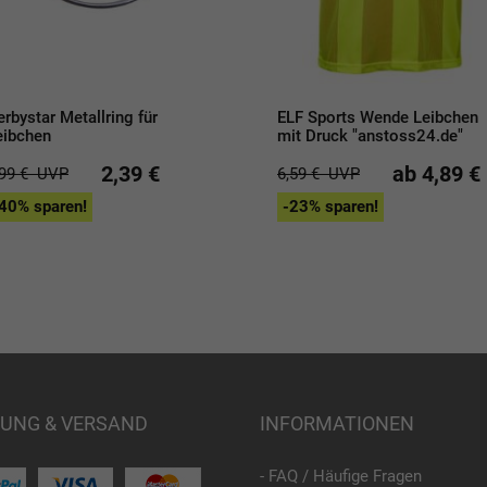
erbystar Metallring für
ELF Sports Wende Leibchen
eibchen
mit Druck "anstoss24.de"
2,39 €
ab 4,89 €
,99 €
UVP
6,59 €
UVP
40% sparen!
-23% sparen!
UNG & VERSAND
INFORMATIONEN
- FAQ / Häufige Fragen