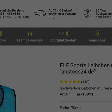
sönliche Beratung
Ab 75,- € Einkauf
30 Tage
435 - 485 9568
kostenloser Versand
Rückgabere
 - Fr 7:30 - 20:00 Uhr)
(DE)
ohne Risiko
tore
Teambekleidung
Sportplatzbedarf
Teamshops
ELF Sports Leibchen 
"anstoss24.de"
(118)
hochwertige Leibchen in 5 ver
Art.Nr.:
as-13911
Farbe:
Türkis