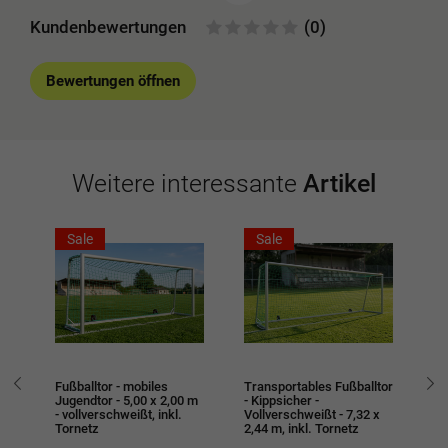
Kundenbewertungen
(0)
Bewertungen öffnen
Weitere interessante
Artikel
Sale
Sale
Fußballtor - mobiles
Transportables Fußballtor
Fu
it
Jugendtor - 5,00 x 2,00 m
- Kippsicher -
2,
m -
- vollverschweißt, inkl.
Vollverschweißt - 7,32 x
vo
Tornetz
2,44 m, inkl. Tornetz
To