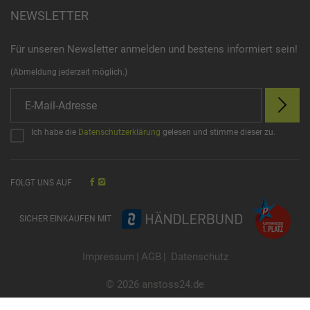
NEWSLETTER
Für unseren Newsletter anmelden und bestens informiert sein!
(Abmeldung jederzeit möglich.)
Ich habe die
Datenschutzerklärung
gelesen und stimme dieser zu.
FOLGT UNS AUF
SICHER EINKAUFEN MIT
Impressum
|
AGB
|
Datenschutz
© 2026 anstoss24.de