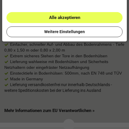
Für dieses hochwertige Fußballtor bieten wir eine Garantie von 5
Jahren an. Sollten innerhalb dieses Zeitraums Probleme
auftreten, sorgen wir für eine schnelle und unkomplizierte
Alle akzeptieren
Lösung!
Im Überblick
Weitere Einstellungen
Äußerst stabile eckverschweißte Torverbindung
Einfacher, schneller Auf- und Abbau des Bodenrahmens - Tiefe
0,80 x 1,50 m oder 0,80 x 2,00 m
Extrem sicheres Stehen der Tore in den Bodenhülsen
Lieferung wahlweise mit Bodenhülsen und Sicherheits
Netzhaltern oder eingefräster Netzaufhängung
Einstecktiefe in Bodenhülsen: 500mm, nach EN 748 und TÜV
Made in Germany
Lieferung versandkostenfrei nur innerhalb Deutschlands -
weitere Speditionskosten bei der Lieferung ins Ausland
Mehr Informationen zum EU Verantwortlichen »