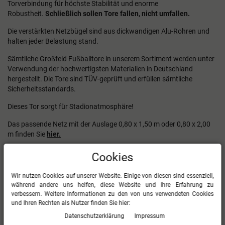
Torverbindung für höchste Stabilität und enorme
Robustheit.
Schließlich sollen Tore fallen, nicht umfallen.
Die verstärkten Netzbügel sind aus dickwandigen Alu-Rohren und
halten jeder Belastung stand.
Sämtliche Großfeld Fußballtore in unserem Sortiment werden unter
Verwendung der hochwertigsten Materialien in Deutschland
hergestellt. Die Tore sind TÜV-geprüft und erfüllen sämtliche
Sicherheitsstandards.
Dieses Tor sorgt für Stadionatmosphäre!
Das passende Netz mit der Auslage 0,80 x 1,50 m oder 0,80 x 2,00
m finden Sie
hier
.
Das Tor wiegt je nach Variante ca. 50-60 kg.
Cookies
Die Ware wird Frei Haus (nur innerhalb Deutschlands) per
Wir nutzen Cookies auf unserer Website. Einige von diesen sind essenziell,
Spedition an die gewünschte Adresse geliefert. 1-3 Tage vorab,
während andere uns helfen, diese Website und Ihre Erfahrung zu
erfolgt ein Anruf der Spedition, um den Zeitpunkt der Zustellung
verbessern. Weitere Informationen zu den von uns verwendeten Cookies
abzusprechen. Bei der Lieferung ins Ausland fallen zusätzliche
und Ihren Rechten als Nutzer finden Sie hier:
Speditionskosten an.
Daten­schutz­erklärung
Impressum