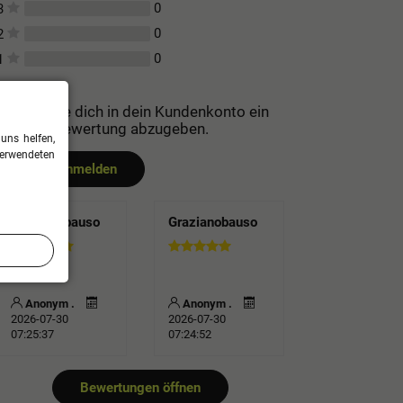
0
3
0
2
0
1
Bitte logge dich in dein Kundenkonto ein
um eine Bewertung abzugeben.
uns helfen,
verwendeten
Jetzt anmelden
Grazianobauso
Grazianobauso
Anonym .
Anonym .
2026-07-30
2026-07-30
07:25:37
07:24:52
Bewertungen öffnen