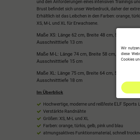
und den Anforderungen eines intensiven Trainings un
Brust befindet sich unser Werbedruck, daher der extrem
Erhältlich ist das Leibchen in den Farben: orange, tür
XS, M-L und XL für Erwachsene.
Maße XS: Länge 62 cm, Breite 48 cm, Schulterbre
Ausschnitttiefe 13 cm
Wir nutzen
Maße M-L: Länge 74 cm, Breite 58 cm, Schulterbr
diese Webs
Cookies und
Ausschnitttiefe 15 cm
Maße XL: Länge 75 cm, Breite 64 cm, Schulterbre
Ausschnitttiefe 18 cm
Im Überblick
ELF Sports
Hochwertige, moderne und reißfeste
Verstärkte Randnähte
Größen: XS, M-L und XL
Farben: o
range
, t
ürkis, g
elb, pink und blau
atmungsaktives Funktionsmaterial, schnell trockn