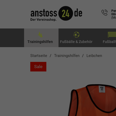
Per
08
(Mo
Trainingshilfen
Fußbälle & Zubehör
Fußball
Startseite
Trainingshilfen
Leibchen
Sale