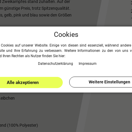
d Zweikampfes stand zuhalten. Auf der
 günstige Preis, trotz Spitzenqualität.
kis, gelb, pink und blau sowie den Größen
ite 32 cm, Armausschnitt 20 cm,
Cookies
 Cookies auf unserer Website. Einige von diesen sind essenziell, während andere 
eite 36 cm, Armausschnitt 23 cm,
ite und Ihre Erfahrung zu verbessern. Weitere Informationen zu den von uns 
 Ihren Rechten als Nutzer finden Sie hier:
Daten­schutz­erklärung
Impressum
ite 38 cm, Armausschnitt 28 cm,
Weitere Einstellungen
Alle akzeptieren
Leibchen
end (100% Polyester)