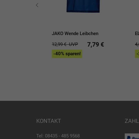
JAKO Wende Leibchen
E
heiben 20er Set
7,79 €
12,99 €
UVP
4
-40% sparen!
-
22,90 €
KONTAKT
ZAHL
Tel: 08435 - 485 9568