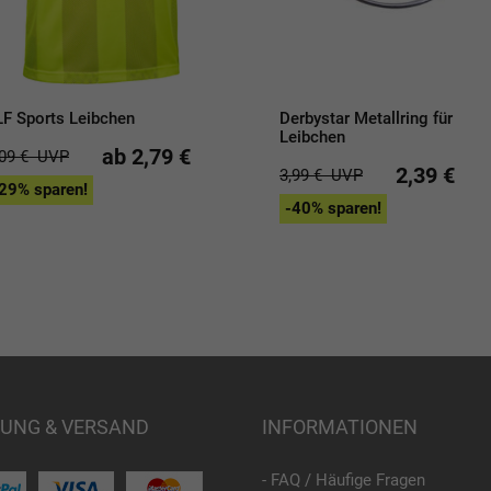
LF Sports Leibchen
Derbystar Metallring für
Leibchen
ab 2,79 €
,09 €
UVP
2,39 €
3,99 €
UVP
29% sparen!
-40% sparen!
UNG & VERSAND
INFORMATIONEN
- FAQ / Häufige Fragen