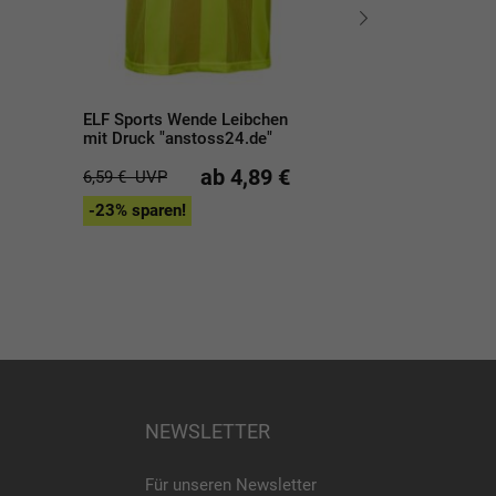
ELF Sports Wende Leibchen
ELF Sports
mit Druck "anstoss24.de"
Markierungssch
- 5 Farben
ab 4,89 €
6,59 €
UVP
26,90 €
UVP
-23% sparen!
-15% sparen!
NEWSLETTER
Für unseren Newsletter