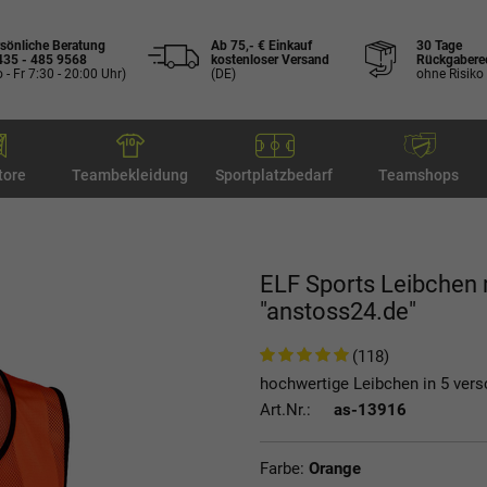
sönliche Beratung
Ab 75,- € Einkauf
30 Tage
435 - 485 9568
kostenloser Versand
Rückgabere
 - Fr 7:30 - 20:00 Uhr)
(DE)
ohne Risiko
tore
Teambekleidung
Sportplatzbedarf
Teamshops
ELF Sports Leibchen 
"anstoss24.de"
(118)
hochwertige Leibchen in 5 ver
Art.Nr.:
as-13916
Farbe:
Orange