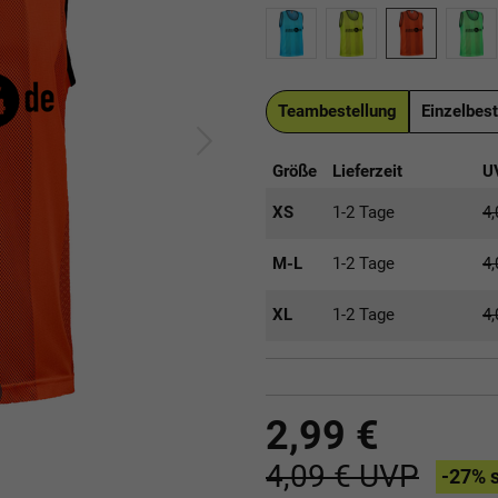
Teambestellung
Einzelbest
Größe
Lieferzeit
U
XS
1-2 Tage
4
M-L
1-2 Tage
4
XL
1-2 Tage
4
2,99 €
4,09 €
UVP
-27
% 