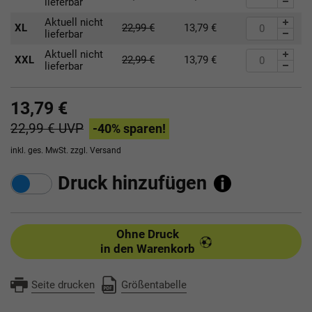
lieferbar
Aktuell nicht
XL
22,99
€
13,79
€
lieferbar
Aktuell nicht
XXL
22,99
€
13,79
€
lieferbar
13,79 €
22,99 €
UVP
-40
% sparen!
inkl. ges. MwSt. zzgl.
Versand
Druck hinzufügen
Ohne Druck
in den Warenkorb
Seite drucken
Größentabelle