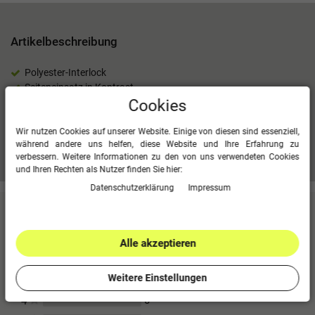
Artikelbeschreibung
Polyester-Interlock
Seiteneinsatz in Kontrast
100 % Polyester
Cookies
Wir nutzen Cookies auf unserer Website. Einige von diesen sind essenziell,
während andere uns helfen, diese Website und Ihre Erfahrung zu
Mehr Informationen zum EU Verantwortlichen »
verbessern. Weitere Informationen zu den von uns verwendeten Cookies
und Ihren Rechten als Nutzer finden Sie hier:
Daten­schutz­erklärung
Impressum
Kundenbewertungen
(0)
Alle akzeptieren
Für diesen Artikel erfolgte leider noch keine
Kundenbewertung.
Weitere Einstellungen
0
5
0
4