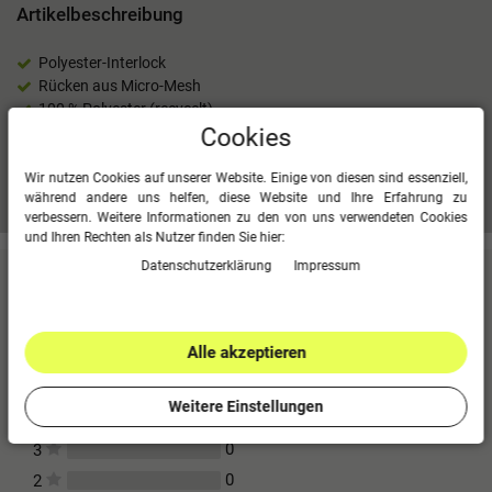
Artikelbeschreibung
Polyester-Interlock
Rücken aus Micro-Mesh
100 % Polyester (recycelt)
Cookies
Wir nutzen Cookies auf unserer Website. Einige von diesen sind essenziell,
Mehr Informationen zum EU Verantwortlichen »
während andere uns helfen, diese Website und Ihre Erfahrung zu
verbessern. Weitere Informationen zu den von uns verwendeten Cookies
und Ihren Rechten als Nutzer finden Sie hier:
Daten­schutz­erklärung
Impressum
Kundenbewertungen
(0)
Für diesen Artikel erfolgte leider noch keine
Kundenbewertung.
Alle akzeptieren
0
5
Weitere Einstellungen
0
4
0
3
0
2