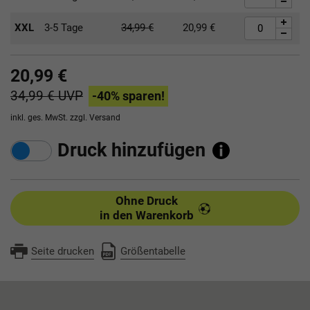
XXL
3-5 Tage
34,99
€
20,99
€
20,99 €
34,99 €
UVP
-40
% sparen!
inkl. ges. MwSt. zzgl.
Versand
Druck hinzufügen
Ohne Druck
in den Warenkorb
Seite drucken
Größentabelle