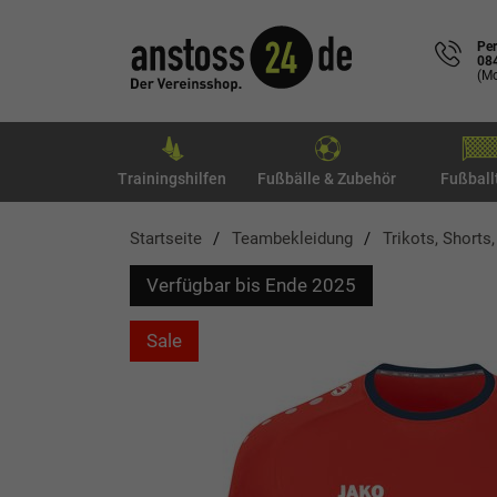
Per
08
(Mo
Trainingshilfen
Fußbälle & Zubehör
Fußball
Startseite
Teambekleidung
Trikots, Shorts
Verfügbar bis Ende 2025
Sale