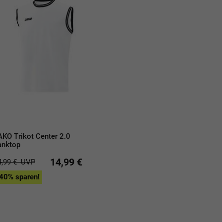
AKO Trikot Center 2.0
anktop
14,99 €
4,99 €
UVP
40% sparen!