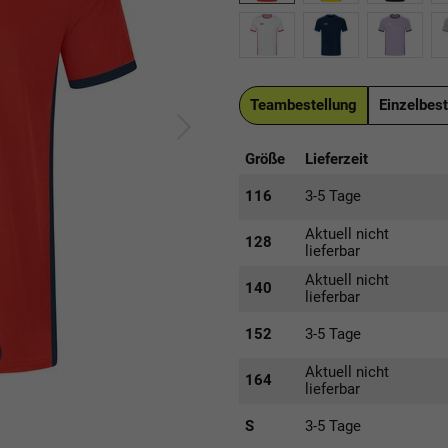
Teambestellung
Einzelbest
Größe
Lieferzeit
116
3-5 Tage
Aktuell nicht
128
lieferbar
Aktuell nicht
140
lieferbar
152
3-5 Tage
Aktuell nicht
164
lieferbar
S
3-5 Tage