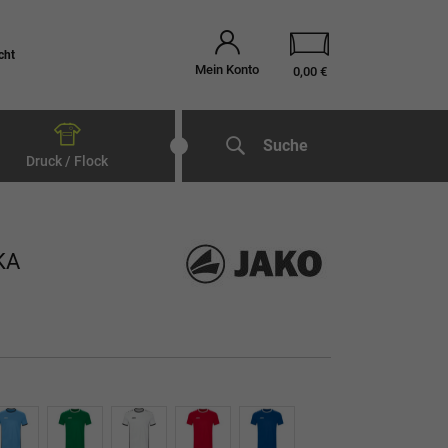
cht
Mein Konto
0,00 €
Suche
Druck / Flock
KA