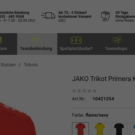
sönliche Beratung
Ab 75,- € Einkauf
30 Tage
435 - 485 9568
kostenloser Versand
Rückgabere
 - Fr 7:30 - 20:00 Uhr)
(DE)
ohne Risiko
tore
Teambekleidung
Sportplatzbedarf
Teamshops
, Stutzen
Trikots
JAKO Trikot Primera 
Art.Nr.:
10421254
Farbe:
flame/navy