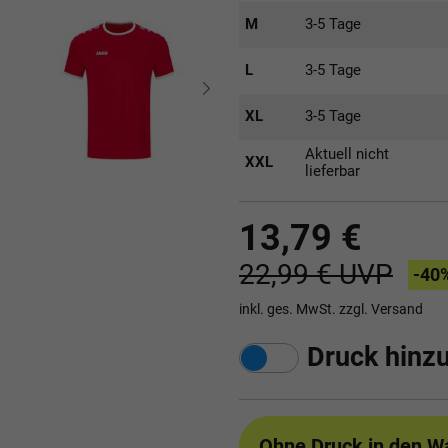
M
3-5 Tage
L
3-5 Tage
XL
3-5 Tage
Aktuell nicht
XXL
lieferbar
13,79 €
22,99 €
UVP
-40
inkl. ges. MwSt. zzgl.
Versand
Druck hinz
Ohne Druck
in den W