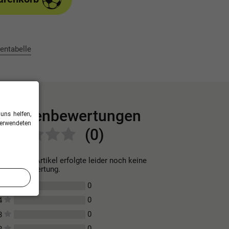
entabelle
Kundenbewertungen
uns helfen,
verwendeten
(0)
Für diesen Artikel erfolgte leider noch keine
Kundenbewertung.
0
5
0
4
0
3
0
2