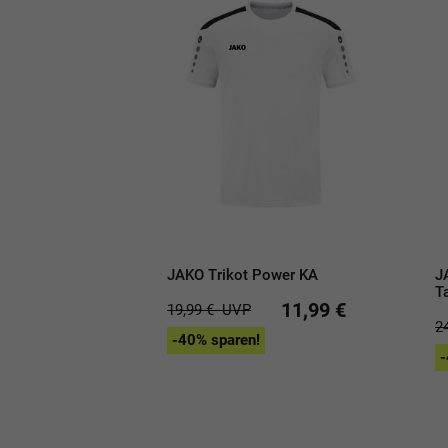
JAKO Trikot Power KA
J
T
11,99 €
19,99 €
UVP
2
-40% sparen!
-