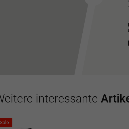
eitere interessante
Artik
Sale