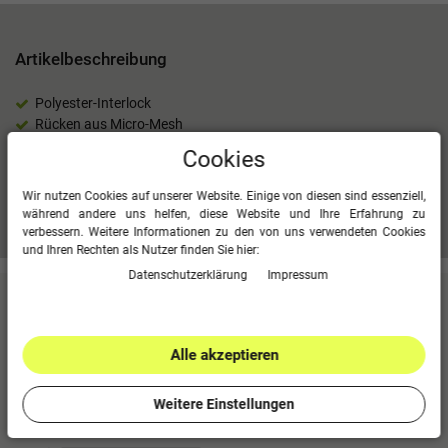
Artikelbeschreibung
Polyester-Interlock
Rücken aus Micro-Mesh
100 % Polyester (recycelt)
Cookies
Wir nutzen Cookies auf unserer Website. Einige von diesen sind essenziell,
während andere uns helfen, diese Website und Ihre Erfahrung zu
Mehr Informationen zum EU Verantwortlichen »
verbessern. Weitere Informationen zu den von uns verwendeten Cookies
und Ihren Rechten als Nutzer finden Sie hier:
Daten­schutz­erklärung
Impressum
Kundenbewertungen
(0)
Für diesen Artikel erfolgte leider noch keine
Alle akzeptieren
Kundenbewertung.
0
5
Weitere Einstellungen
0
4