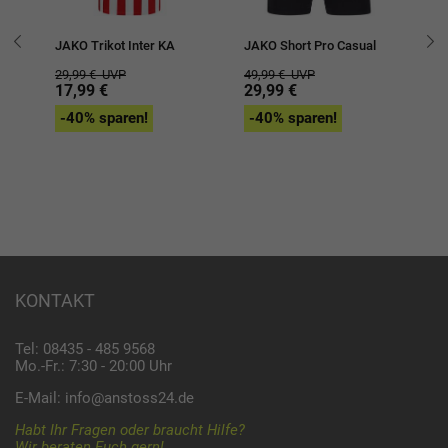
JAKO Trikot Inter KA
JAKO Short Pro Casual
JA
29,99 €
UVP
49,99 €
UVP
6,
17,99 €
29,99 €
4,
-40% sparen!
-40% sparen!
-
KONTAKT
Tel: 08435 - 485 9568
Mo.-Fr.: 7:30 - 20:00 Uhr
E-Mail:
info@anstoss24.de
Habt Ihr Fragen oder braucht Hilfe?
Wir beraten Euch gern!