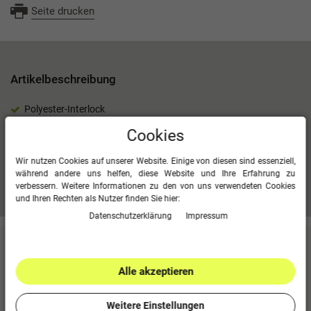
Seite drucken
Artikelbeschreibung
Polyester-Interlock
Rücken aus Micro-Mesh
Cookies
100 % Polyester (recycelt)
Wir nutzen Cookies auf unserer Website. Einige von diesen sind essenziell,
während andere uns helfen, diese Website und Ihre Erfahrung zu
verbessern. Weitere Informationen zu den von uns verwendeten Cookies
Mehr Informationen zum EU Verantwortlichen »
und Ihren Rechten als Nutzer finden Sie hier:
Daten­schutz­erklärung
Impressum
Kundenbewertungen
(0)
Alle akzeptieren
Für diesen Artikel erfolgte leider noch keine
Kundenbewertung.
Weitere Einstellungen