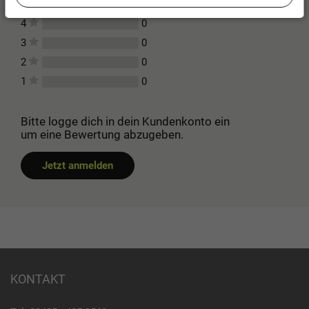
0
5
0
4
0
3
0
2
0
1
Bitte logge dich in dein Kundenkonto ein
um eine Bewertung abzugeben.
Jetzt anmelden
KONTAKT