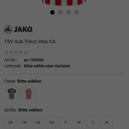
TSV Aub Trikot Inter KA
Art.Nr.:
as-165656
Lieferzeit:
Bitte wähle eine Variante
Farbe:
Bitte wählen
Größe:
Bitte wählen
128
140
152
164
S
M
L
XL