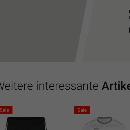
eitere interessante
Artik
Sale
Sale