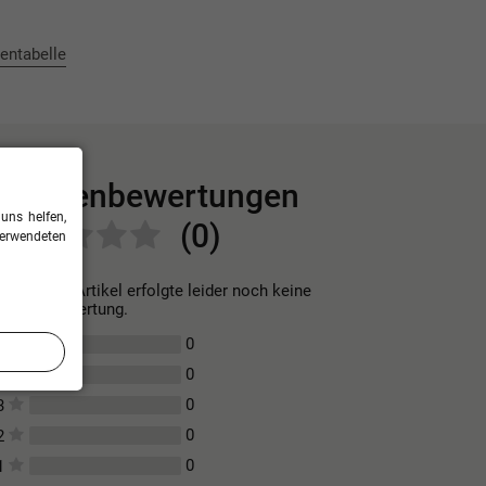
entabelle
Kundenbewertungen
uns helfen,
(0)
verwendeten
Für diesen Artikel erfolgte leider noch keine
Kundenbewertung.
0
5
0
4
0
3
0
2
0
1