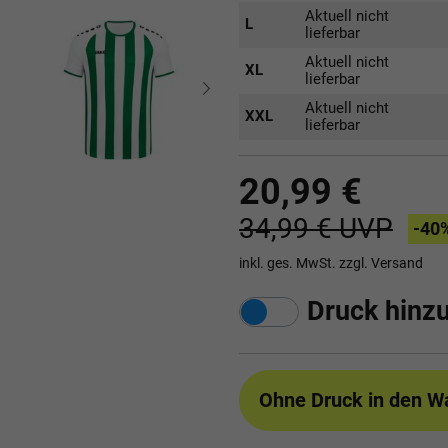
Aktuell nicht
L
lieferbar
Aktuell nicht
XL
lieferbar
Aktuell nicht
XXL
lieferbar
20,99 €
34,99 €
UVP
-40
inkl. ges. MwSt. zzgl.
Versand
Druck hinz
Ohne Druck
in den W