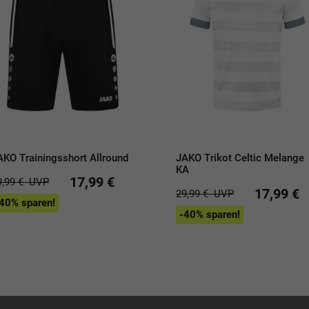
AKO Trainingsshort Allround
JAKO Trikot Celtic Melange
KA
17,99 €
9,99 €
UVP
17,99 €
29,99 €
UVP
40% sparen!
-40% sparen!