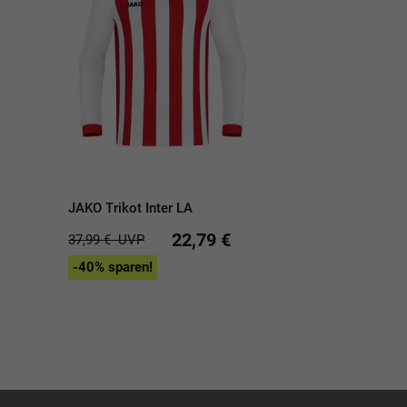
JAKO Trikot Inter LA
22,79 €
37,99 €
UVP
-40% sparen!