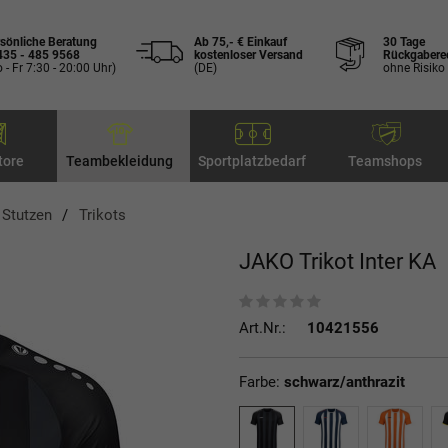
sönliche Beratung
Ab 75,- € Einkauf
30 Tage
435 - 485 9568
kostenloser Versand
Rückgabere
 - Fr 7:30 - 20:00 Uhr)
(DE)
ohne Risiko
tore
Teambekleidung
Sportplatzbedarf
Teamshops
, Stutzen
Trikots
JAKO Trikot Inter KA
Art.Nr.:
10421556
Farbe:
schwarz/anthrazit