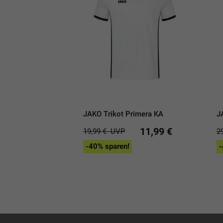
JAKO Trikot Primera KA
J
11,99 €
19,99 €
UVP
2
-40% sparen!
-