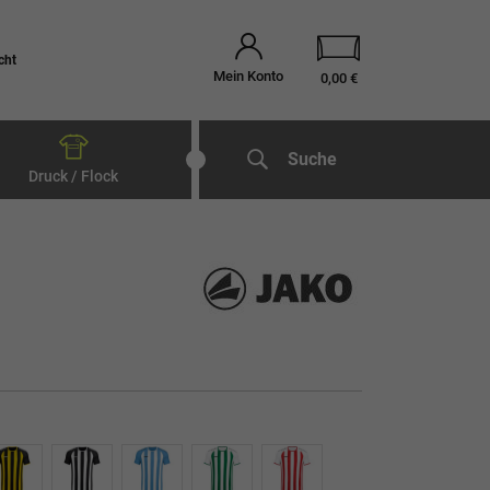
cht
Mein Konto
0,00 €
Suche
Druck / Flock