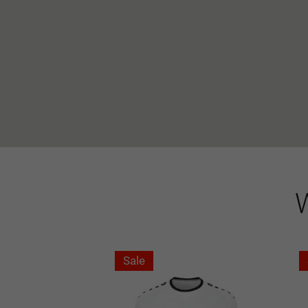
W
Sale