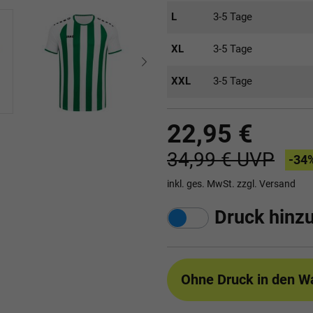
L
3-5 Tage
XL
3-5 Tage
XXL
3-5 Tage
22,95 €
34,99 €
UVP
-34
inkl. ges. MwSt. zzgl.
Versand
Druck hinz
Ohne Druck
in den W