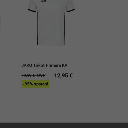
JAKO Trikot Primera KA
12,95 €
19,99 €
UVP
-35% sparen!