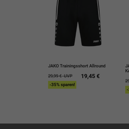
JAKO Trainingsshort Allround
J
K
19,45 €
29,99 €
UVP
2
-35% sparen!
-