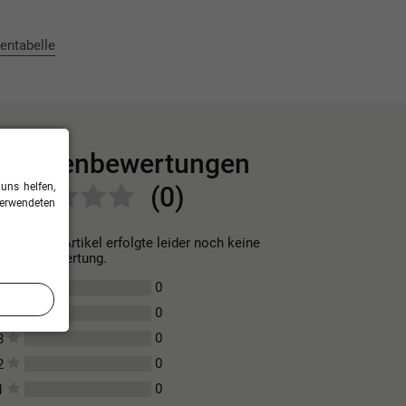
entabelle
Kundenbewertungen
uns helfen,
(0)
verwendeten
Für diesen Artikel erfolgte leider noch keine
Kundenbewertung.
0
5
0
4
0
3
0
2
0
1