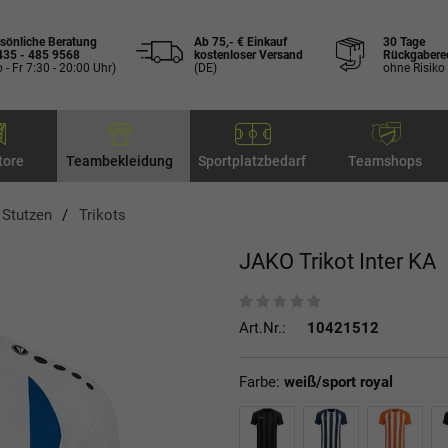
sönliche Beratung
Ab 75,- € Einkauf
30 Tage
435 - 485 9568
kostenloser Versand
Rückgabere
 - Fr 7:30 - 20:00 Uhr)
(DE)
ohne Risiko
tore
Teambekleidung
Sportplatzbedarf
Teamshops
, Stutzen
Trikots
JAKO Trikot Inter KA
Art.Nr.:
10421512
Farbe:
weiß/sport royal