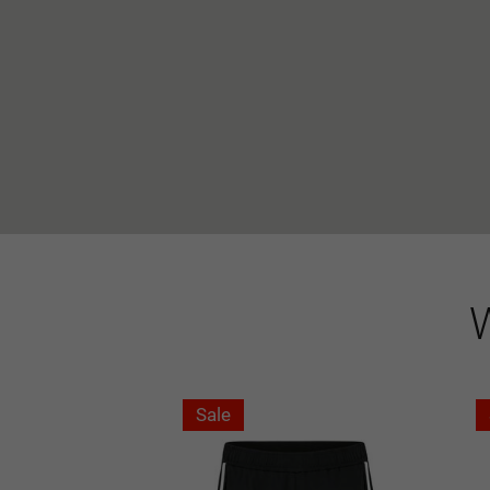
W
Sale