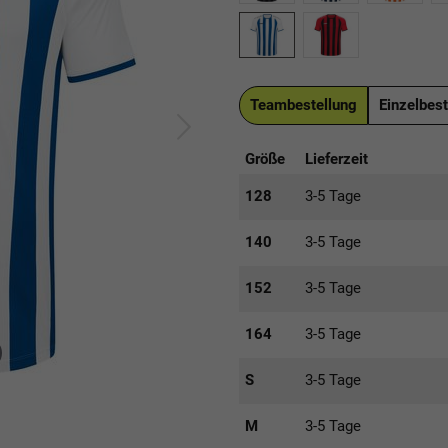
Teambestellung
Einzelbest
Größe
Lieferzeit
128
3-5 Tage
140
3-5 Tage
152
3-5 Tage
164
3-5 Tage
S
3-5 Tage
M
3-5 Tage