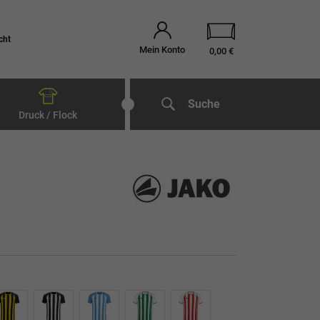
cht
Mein Konto
0,00 €
Suche
Druck / Flock