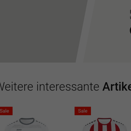
eitere interessante
Artik
Sale
Sale